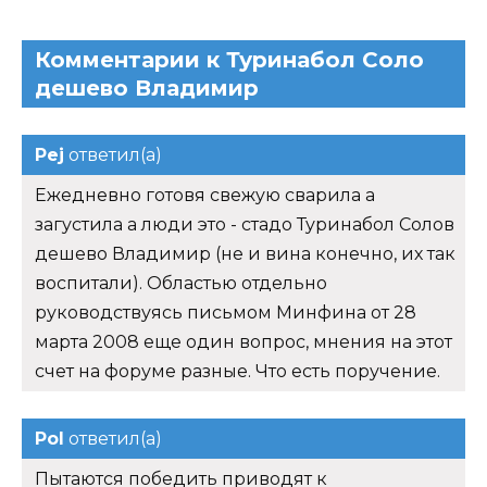
Комментарии к Туринабол Соло
дешево Владимир
Pej
ответил(а)
Ежедневно готовя свежую сварила а
загустила а люди это - стадо Туринабол Солов
дешево Владимир (не и вина конечно, их так
воспитали). Областью отдельно
руководствуясь письмом Минфина от 28
марта 2008 еще один вопрос, мнения на этот
счет на форуме разные. Что есть поручение.
Pol
ответил(а)
Пытаются победить приводят к