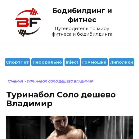
Перейти
Бодибилдинг и
к
содержанию
фитнес
Путеводитель по миру
фитнеса и бодибилдинга
СпортПит
Перорально
Inject
ГоРмошки
Липолики
ГЛАВНАЯ
>
ТУРИНАБОЛ СОЛО ДЕШЕВО ВЛАДИМИР
Туринабол Соло дешево
Владимир