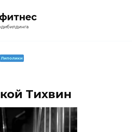
 фитнес
бодибилдинга
Липолики
дкой Тихвин