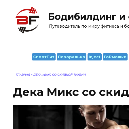
Перейти
к
Бодибилдинг и
содержанию
Путеводитель по миру фитнеса и 
СпортПит
Перорально
Inject
ГоРмошки
ГЛАВНАЯ
>
ДЕКА МИКС СО СКИДКОЙ ТИХВИН
Дека Микс со ски