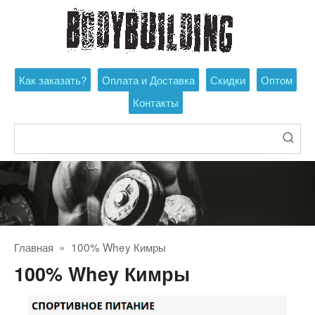
Перейти
к
контенту
Как заказать?
Оплата и Доставка
Скидки
Оптом
Контакты
Поиск:
Главная
»
100% Whey Кимры
100% Whey Кимры